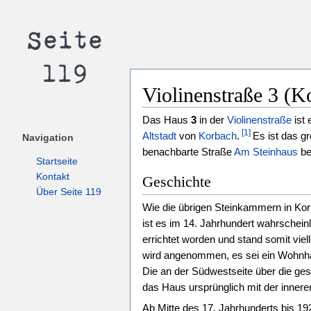
Violinenstraße 3 (K
Das Haus
3
in der
Violinenstraße
ist 
[1]
Altstadt
von
Korbach
.
Es ist das g
Navigation
benachbarte Straße
Am Steinhaus
be
Startseite
Kontakt
Geschichte
Über Seite 119
Wie die übrigen Steinkammern in Kor
ist es im 14. Jahrhundert wahrscheinl
errichtet worden und stand somit viel
wird angenommen, es sei ein Wohnhau
Die an der Südwestseite über die ge
das Haus ursprünglich mit der inner
Ab Mitte des 17. Jahrhunderts bis 19