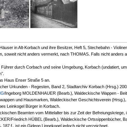
Häuser in Alt-Korbach und ihre Besitzer, Heft 5, Stechebahn - Violi
ten, soweit nicht anders vermerkt, nach THOMAS. Falls nicht anders
- Führer durch Corbach und seine Umgebung, Korbach (undatiert, um 1
n".
as Haus Enser Straße 5 an.
er Urkunden - Regesten, Band 2, Stadtarchiv Korbach (Hrsg.) 2002,
IG
/Ingeborg MOLDENHAUER (Bearb.), Waldeckische Wappen - Beiträg
wappen und Hausmarken, Waldeckischer Geschichtsverein (Hrsg.), A
es Leinkogel Bürger in Korbach.
hen Beamten vom Mittelalter bis zur Zeit der Befreiungskriege, in:
OECKER/Friedrich HÜBEL (Bearb.), Waldeckische Ortssippenbücher, B
 187 f., ist ein Gideon Linnekogel jedoch nicht verzeichnet.