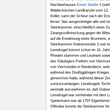
Nachbarhauses
Enser Straße 4
(sieh
Waldeckischen Landkanzlei vom 12
Keller, samt der Scheur nach der En
ferner
"das ausgesteinigte alte und n
Steinkammer, einschließlich eines 
Zwangsvollstreckung gegen die Witw
auf die Erwähnung eines Brunnens, e
Steinkammer Violinenstraße 3 und ni
Linnekogel kommt schon im 16. Jahrh
Rhoden stammen und Leutnant sowie
des Gläubigers Freiherr von Viermund
von Viermünden in Nordenbeck, welc
während des Dreißigjährigen Krieges
genommen hatte, während dieser Zeit 
zurückzuerlangen. Linnekogels Tochte
weshalb anzunehmen ist, daß Gideon 
Linnekogel war verheiratet mit dem 
Speiermann war ab 1707 Eigentümer d
Offenbar konnte die Steinkammer fü