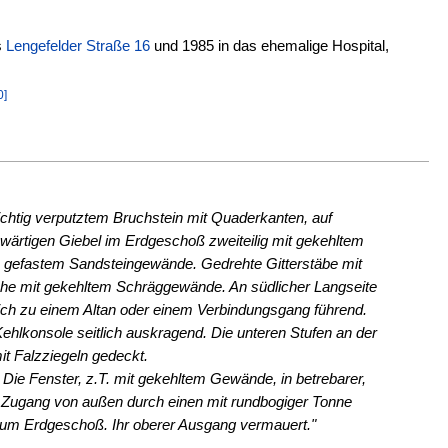
s
Lengefelder Straße 16
und 1985 in das ehemalige Hospital,
0]
sichtig verputztem Bruchstein mit Quaderkanten, auf
wärtigen Giebel im Erdgeschoß zweiteilig mit gekehltem
n gefastem Sandsteingewände. Gedrehte Gitterstäbe mit
sche mit gekehltem Schräggewände. An südlicher Langseite
ich zu einem Altan oder einem Verbindungsgang führend.
hlkonsole seitlich auskragend. Die unteren Stufen an der
t Falzziegeln gedeckt.
Die Fenster, z.T. mit gekehltem Gewände, in betrebarer,
 Zugang von außen durch einen mit rundbogiger Tonne
zum Erdgeschoß. Ihr oberer Ausgang vermauert."