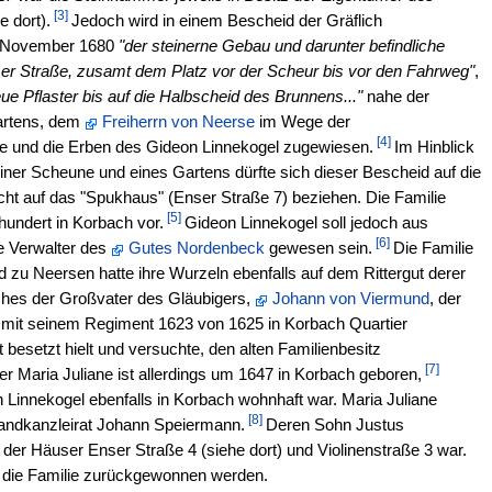
[3]
e dort).
Jedoch wird in einem Bescheid der Gräflich
. November 1680
"der steinerne Gebau und darunter befindliche
ser Straße, zusamt dem Platz vor der Scheur bis vor den Fahrweg"
,
eue Pflaster bis auf die Halbscheid des Brunnens..."
nahe der
Gartens, dem
Freiherrn von Neerse
im Wege der
[4]
e und die Erben des Gideon Linnekogel zugewiesen.
Im Hinblick
iner Scheune und eines Gartens dürfte sich dieser Bescheid auf die
cht auf das "Spukhaus" (Enser Straße 7) beziehen. Die Familie
[5]
undert in Korbach vor.
Gideon Linnekogel soll jedoch aus
[6]
 Verwalter des
Gutes Nordenbeck
gewesen sein.
Die Familie
 zu Neersen hatte ihre Wurzeln ebenfalls auf dem Rittergut derer
hes der Großvater des Gläubigers,
Johann von Viermund
, der
 mit seinem Regiment 1623 von 1625 in Korbach Quartier
besetzt hielt und versuchte, den alten Familienbesitz
[7]
r Maria Juliane ist allerdings um 1647 in Korbach geboren,
Linnekogel ebenfalls in Korbach wohnhaft war. Maria Juliane
[8]
Landkanzleirat Johann Speiermann.
Deren Sohn Justus
er Häuser Enser Straße 4 (siehe dort) und Violinenstraße 3 war.
r die Familie zurückgewonnen werden.