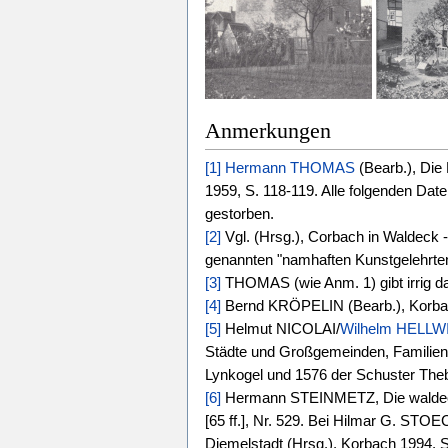
Anmerkungen
[1]
Hermann THOMAS
(Bearb.), Die 
1959, S. 118-119. Alle folgenden Da
gestorben.
[2]
Vgl. (Hrsg.), Corbach in Waldeck 
genannten "namhaften Kunstgelehrte
[3]
THOMAS (wie Anm. 1) gibt irrig d
[4]
Bernd KRÖPELIN (Bearb.), Korbach
[5]
Helmut NICOLAI/
Wilhelm HELLW
Städte und Großgemeinden, Familien
Lynkogel und 1576 der Schuster Theb
[6]
Hermann STEINMETZ, Die waldeckisc
[65 ff.], Nr. 529. Bei Hilmar G. ST
Diemelstadt (Hrsg.), Korbach 1994, S.