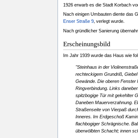
1926 erwarb es die Stadt Korbach von
Nach einigen Umbauten diente das G
Enser Straße 9
, verlegt wurde.
Nach gründlicher Sanierung übernah
Erscheinungsbild
Im Jahr 1939 wurde das Haus wie fol
"Steinhaus in der Violinenstra
rechteckigem Grundriß, Giebel
Gewände. Die oberen Fenster l
Ringverbindung. Links daneben
spitzbogige Tür mit gekehlter
Daneben Mauerverzahnung. Eben
Straßenseite von Vierpaß durc
Inneres. Im Erdgeschoß Kamin m
flachbogiger Schrägnische. Ba
überwölbten Schacht; innen sc