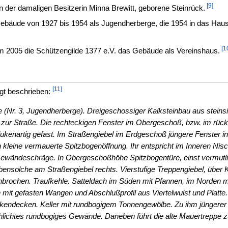
[9]
 der damaligen Besitzerin Minna Brewitt, geborene Steinrück.
ebäude von 1927 bis 1954 als Jugendherberge, die 1954 in das Hau
[1
m 2005 die Schützengilde 1377 e.V. das Gebäude als Vereinshaus.
[11]
gt beschrieben:
ße (Nr. 3, Jugendherberge). Dreigeschossiger Kalksteinbau aus stein
 zur Straße. Die rechteckigen Fenster im Obergeschoß, bzw. im rück
ukenartig gefast. Im Straßengiebel im Erdgeschoß jüngere Fenster i
 kleine vermauerte Spitzbogenöffnung. Ihr entspricht im Inneren Ni
 Gewändeschräge. In Obergeschoßhöhe Spitzbogentüre, einst vermutl
solche am Straßengiebel rechts. Vierstufige Treppengiebel, über Ke
hbrochen. Traufkehle. Satteldach im Süden mit Pfannen, im Norden mi
it gefasten Wangen und Abschlußprofil aus Viertelwulst und Platte. 
lkendecken. Keller mit rundbogigem Tonnengewölbe. Zu ihm jüngerer
hlichtes rundbogiges Gewände. Daneben führt die alte Mauertreppe 