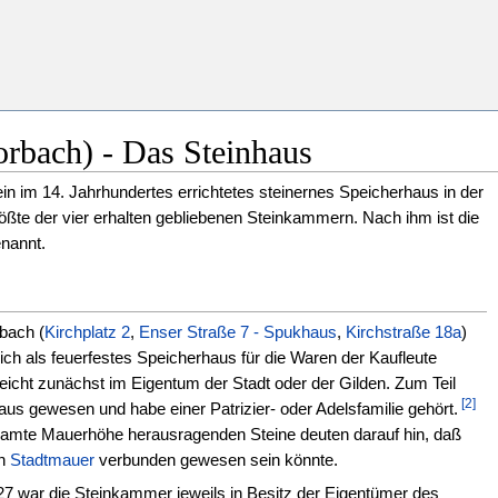
orbach) - Das Steinhaus
ein im 14. Jahrhundertes errichtetes steinernes Speicherhaus in der
rößte der vier erhalten gebliebenen Steinkammern. Nach ihm ist die
nannt.
bach (
Kirchplatz 2
,
Enser Straße 7 - Spukhaus
,
Kirchstraße 18a
)
ich als feuerfestes Speicherhaus für die Waren der Kaufleute
leicht zunächst im Eigentum der Stadt oder der Gilden. Zum Teil
[2]
s gewesen und habe einer Patrizier- oder Adelsfamilie gehört.
samte Mauerhöhe herausragenden Steine deuten darauf hin, daß
en
Stadtmauer
verbunden gewesen sein könnte.
27 war die Steinkammer jeweils in Besitz der Eigentümer des