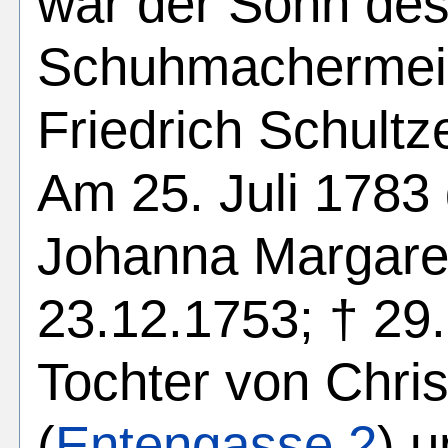
war der Sohn de
Schuhmachermei
Friedrich Schult
Am 25. Juli 1783 
Johanna Margare
23.12.1753; † 29.
Tochter von Chri
(
Entengasse 2
) 