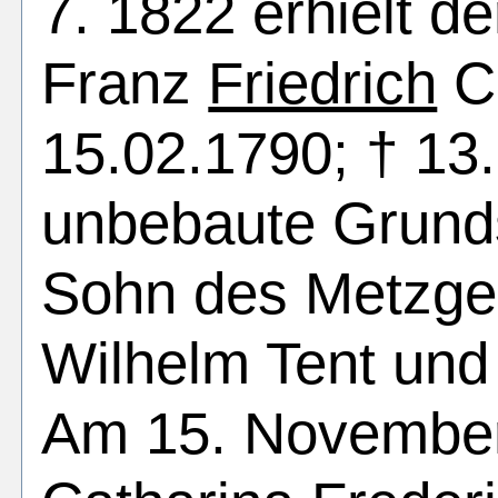
7. 1822 erhielt d
Franz
Friedrich
Ch
15.02.1790; † 13
unbebaute Grunds
Sohn des Metzge
Wilhelm Tent und
Am 15. November 