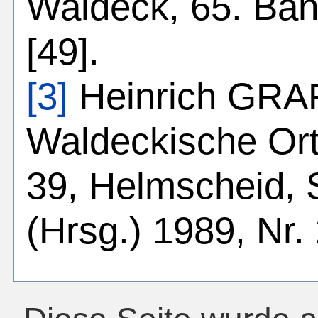
Waldeck, 65. Ban
[49].
[3]
Heinrich GRAF
Waldeckische Or
39, Helmscheid, 
(Hrsg.) 1989, Nr.