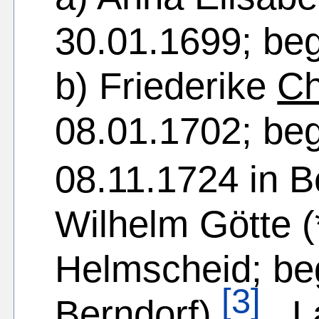
30.01.1699; beg
b) Friederike
Ch
08.01.1702; be
08.11.1724 in B
Wilhelm Götte (
Helmscheid; beg
[3]
Berndorf)
, 