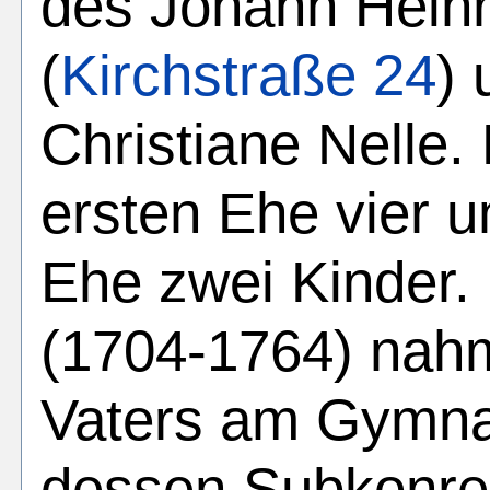
des Johann Heinr
(
Kirchstraße 24
) 
Christiane Nelle.
ersten Ehe vier u
Ehe zwei Kinder.
(1704-1764) nahm
Vaters am Gymna
dessen Subkonre