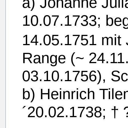
a) Johanne Juli
10.07.1733; be
14.05.1751 mit
Range (~ 24.11
03.10.1756), S
b) Heinrich Til
´20.02.1738; † 