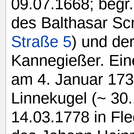
09.07.1668; begr.
des Balthasar Scr
Straße 5
) und de
Kannegießer. Ein
am 4. Januar 173
Linnekugel (~ 30.
14.03.1778 in Fle