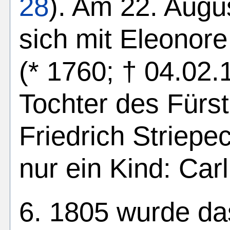
28
). Am 22. Augu
sich mit Eleonore
(* 1760; † 04.02.
Tochter des Fürs
Friedrich Striepe
nur ein Kind: Car
6. 1805 wurde da