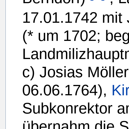
17.01.1742 mit 
(* um 1702; beg
Landmilizhaupt
c) Josias Möller
06.06.1764),
Ki
Subkonrektor 
übernahm die S